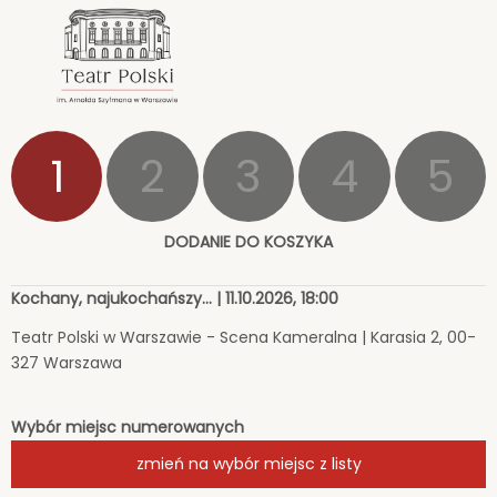
<
'
1
2
3
4
5
DODANIE DO KOSZYKA
Kochany, najukochańszy... | 11.10.2026, 18:00
Teatr Polski w Warszawie - Scena Kameralna | Karasia 2, 00-
327 Warszawa
Wybór miejsc numerowanych
zmień na wybór miejsc z listy