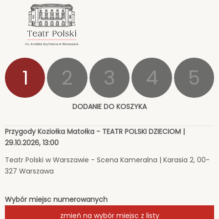
<
'
1
2
3
4
5
DODANIE DO KOSZYKA
Przygody Koziołka Matołka - TEATR POLSKI DZIECIOM |
29.10.2026, 13:00
Teatr Polski w Warszawie - Scena Kameralna | Karasia 2, 00-
327 Warszawa
Wybór miejsc numerowanych
zmień na wybór miejsc z listy