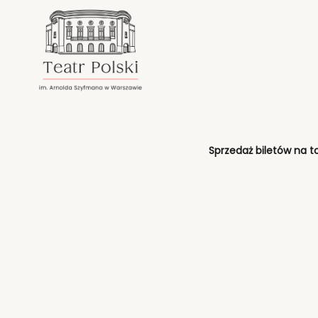
<
'
Sprzedaż biletów na t